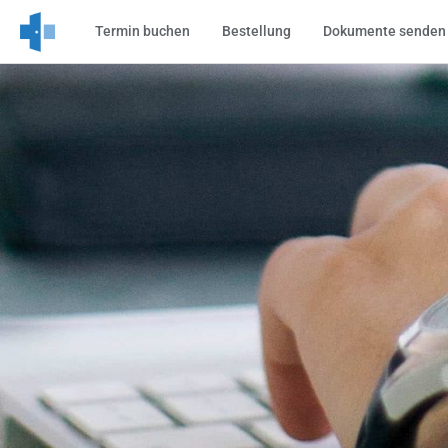
Skip
Termin buchen
Bestellung
Dokumente senden
to
main
content