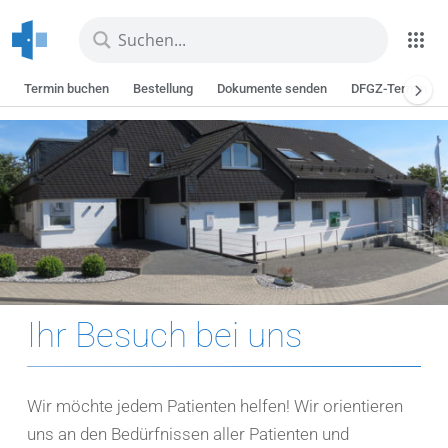
Skip
to
main
Termin buchen
Bestellung
Dokumente senden
DFGZ-Termin
content
Ihr Besuch bei uns
Wir möchte jedem Patienten helfen! Wir orientieren
uns an den Bedürfnissen aller Patienten und