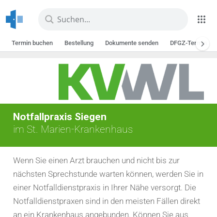
Skip
to
main
Termin buchen
Bestellung
Dokumente senden
DFGZ-Termin
content
Notfallpraxis Siegen
im St. Marien-Krankenhaus
Wenn Sie einen Arzt brauchen und nicht bis zur
nächsten Sprechstunde warten können, werden Sie in
einer Notfalldienstpraxis in Ihrer Nähe versorgt. Die
Notfalldienstpraxen sind in den meisten Fällen direkt
an ein Krankenhaus angebunden. Können Sie aus